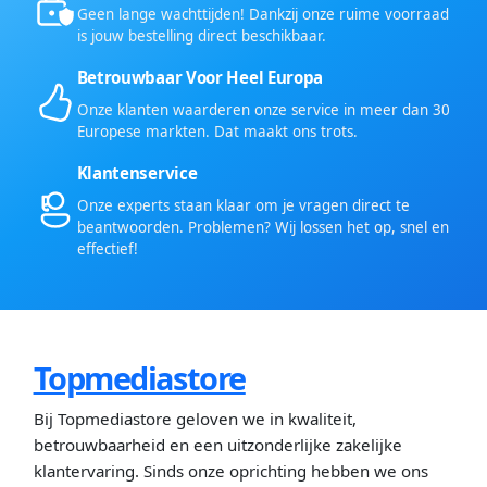
Geen lange wachttijden! Dankzij onze ruime voorraad
is jouw bestelling direct beschikbaar.
Betrouwbaar Voor Heel Europa
Onze klanten waarderen onze service in meer dan 30
Europese markten. Dat maakt ons trots.
Klantenservice
Onze experts staan klaar om je vragen direct te
beantwoorden. Problemen? Wij lossen het op, snel en
effectief!
Topmediastore
Bij Topmediastore geloven we in kwaliteit,
betrouwbaarheid en een uitzonderlijke zakelijke
klantervaring. Sinds onze oprichting hebben we ons