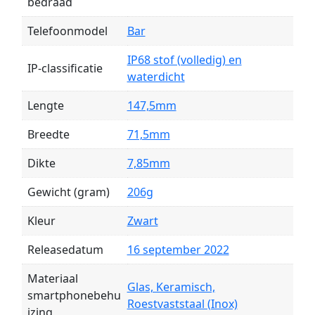
bedraad
Telefoonmodel
Bar
IP68 stof (volledig) en
IP-classificatie
waterdicht
Lengte
147,5mm
Breedte
71,5mm
Dikte
7,85mm
Gewicht (gram)
206g
Kleur
Zwart
Releasedatum
16 september 2022
Materiaal
Glas, Keramisch,
smartphonebehu
Roestvaststaal (Inox)
izing