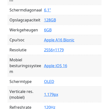
m
Schermdiagonaal
6,1"
Opslagcapaciteit
128GB
Werkgeheugen
6GB
Cpu/soc
Apple A16 Bionic
Resolutie
2556×1179
Mobiel
besturingssystee
Apple iOS 16
m
Schermtype
OLED
Verticale res.
1.179px
(mobiel)
Refreshrate
120Hz