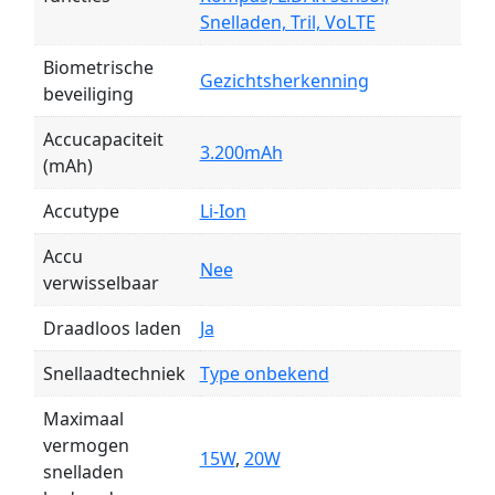
Snelladen, Tril, VoLTE
Biometrische
Gezichtsherkenning
beveiliging
Accucapaciteit
3.200mAh
(mAh)
Accutype
Li-Ion
Accu
Nee
verwisselbaar
Draadloos laden
Ja
Snellaadtechniek
Type onbekend
Maximaal
vermogen
15W
,
20W
snelladen