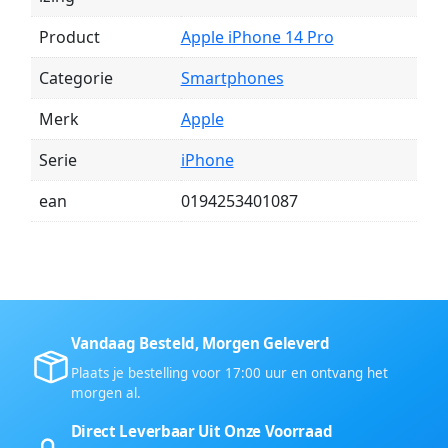
Product
Apple iPhone 14 Pro
Categorie
Smartphones
Merk
Apple
Serie
iPhone
ean
0194253401087
Vandaag Besteld, Morgen Geleverd
Plaats je bestelling voor 17:00 uur en ontvang het
morgen al.
Direct Leverbaar Uit Onze Voorraad