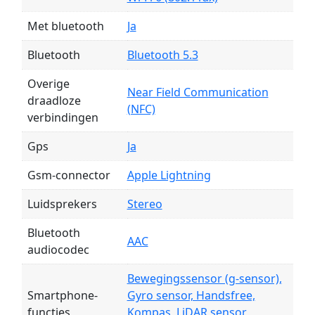
Met bluetooth
Ja
Bluetooth
Bluetooth 5.3
Overige
Near Field Communication
draadloze
(NFC)
verbindingen
Gps
Ja
Gsm-connector
Apple Lightning
Luidsprekers
Stereo
Bluetooth
AAC
audiocodec
Bewegingssensor (g-sensor),
Smartphone-
Gyro sensor, Handsfree,
functies
Kompas, LiDAR sensor,