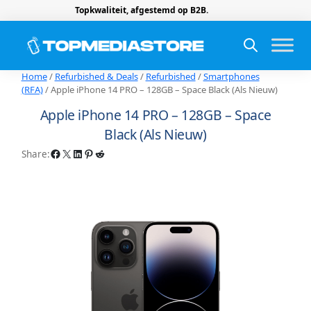
Topkwaliteit, afgestemd op B2B.
Home
/
Refurbished & Deals
/
Refurbished
/
Smartphones
(RFA)
/ Apple iPhone 14 PRO – 128GB – Space Black (Als Nieuw)
Apple iPhone 14 PRO – 128GB – Space
Black (Als Nieuw)
Facebook
X
LinkedIn
Pinterest
Reddit
Share: