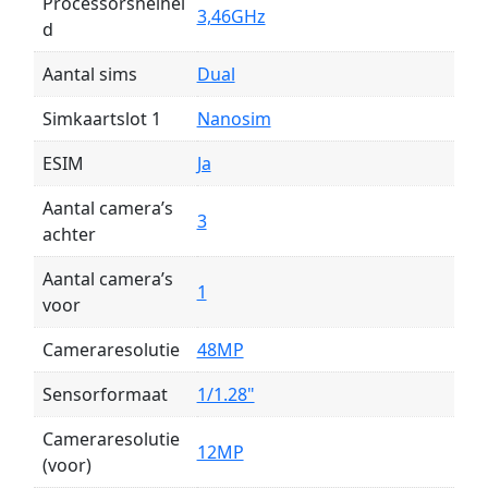
Processorsnelhei
3,46GHz
d
Aantal sims
Dual
Simkaartslot 1
Nanosim
ESIM
Ja
Aantal camera’s
3
achter
Aantal camera’s
1
voor
Cameraresolutie
48MP
Sensorformaat
1/1.28"
Cameraresolutie
12MP
(voor)