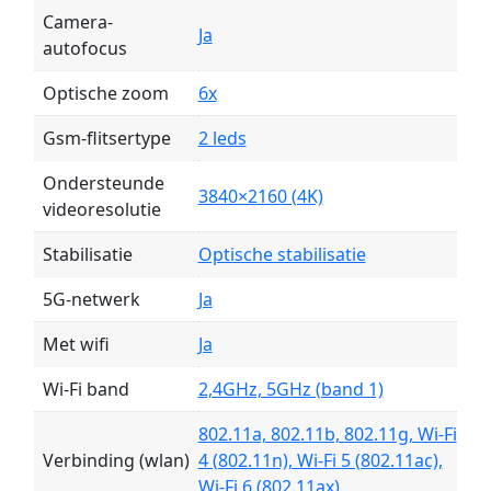
Camera-
Ja
autofocus
Optische zoom
6x
Gsm-flitsertype
2 leds
Ondersteunde
3840×2160 (4K)
videoresolutie
Stabilisatie
Optische stabilisatie
5G-netwerk
Ja
Met wifi
Ja
Wi-Fi band
2,4GHz, 5GHz (band 1)
802.11a, 802.11b, 802.11g, Wi-Fi
Verbinding (wlan)
4 (802.11n), Wi-Fi 5 (802.11ac),
Wi-Fi 6 (802.11ax)