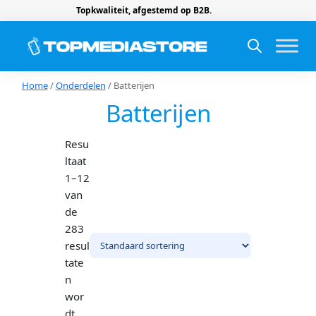
Topkwaliteit, afgestemd op B2B.
Home
/
Onderdelen
/ Batterijen
Batterijen
Resu
ltaat
1–12
van
de
283
resul
tate
n
wor
dt