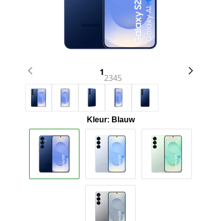
1
2
3
4
5
Kleur: Blauw