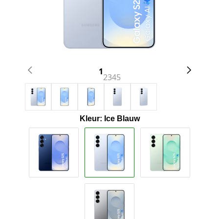
1
2
3
4
5
Kleur: Ice Blauw