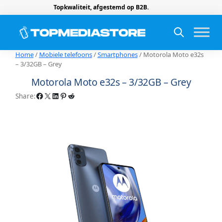
Topkwaliteit, afgestemd op B2B.
Home
/
Mobiele telefoons
/
Smartphones
/ Motorola Moto e32s
– 3/32GB – Grey
Motorola Moto e32s – 3/32GB – Grey
Facebook
X
LinkedIn
Pinterest
Reddit
Share: