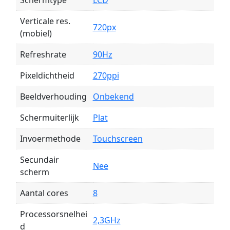
Schermtype
LCD
Verticale res.
720px
(mobiel)
Refreshrate
90Hz
Pixeldichtheid
270ppi
Beeldverhouding
Onbekend
Schermuiterlijk
Plat
Invoermethode
Touchscreen
Secundair
Nee
scherm
Aantal cores
8
Processorsnelhei
2,3GHz
d