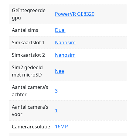
Geïntegreerde
PowerVR GE8320
gpu
Aantal sims
Dual
Simkaartslot 1
Nanosim
Simkaartslot 2
Nanosim
Sim2 gedeeld
Nee
met microSD
Aantal camera’s
3
achter
Aantal camera’s
1
voor
Cameraresolutie
16MP