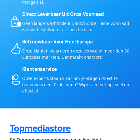
morgen al.
Direct Leverbaar Uit Onze Voorraad
Geen lange wachttijden! Dankzij onze ruime voorraad
is jouw bestelling direct beschikbaar.
Betrouwbaar Voor Heel Europa
Onze klanten waarderen onze service in meer dan 30
Europese markten. Dat maakt ons trots.
Klantenservice
Onze experts staan klaar om je vragen direct te
beantwoorden. Problemen? Wij lossen het op, snel en
effectief!
Topmediastore
Bij Topmediastore geloven we in kwaliteit,