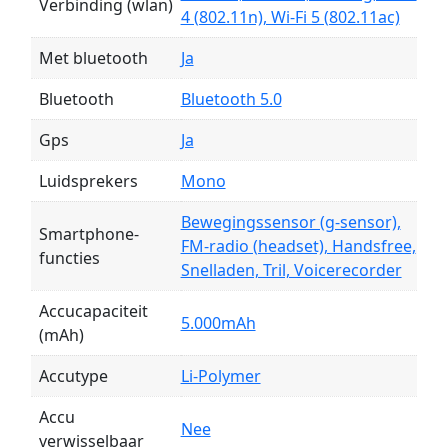
Verbinding (wlan)
4 (802.11n), Wi-Fi 5 (802.11ac)
Met bluetooth
Ja
Bluetooth
Bluetooth 5.0
Gps
Ja
Luidsprekers
Mono
Bewegingssensor (g-sensor),
Smartphone-
FM-radio (headset), Handsfree,
functies
Snelladen, Tril, Voicerecorder
Accucapaciteit
5.000mAh
(mAh)
Accutype
Li-Polymer
Accu
Nee
verwisselbaar