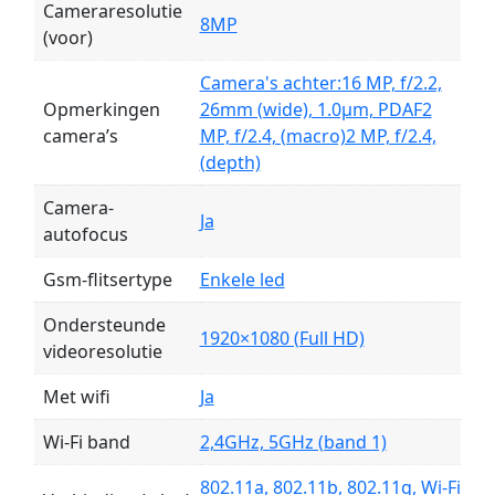
Cameraresolutie
8MP
(voor)
Camera's achter:16 MP, f/2.2,
Opmerkingen
26mm (wide), 1.0µm, PDAF2
camera’s
MP, f/2.4, (macro)2 MP, f/2.4,
(depth)
Camera-
Ja
autofocus
Gsm-flitsertype
Enkele led
Ondersteunde
1920×1080 (Full HD)
videoresolutie
Met wifi
Ja
Wi-Fi band
2,4GHz, 5GHz (band 1)
802.11a, 802.11b, 802.11g, Wi-Fi