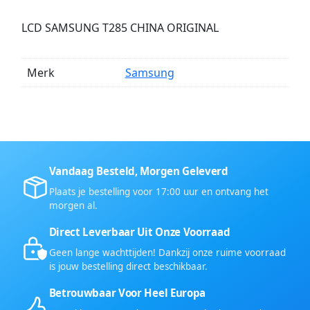
LCD SAMSUNG T285 CHINA ORIGINAL
Merk
Samsung
Vandaag Besteld, Morgen Geleverd
Plaats je bestelling voor 17:00 uur en ontvang het
morgen al.
Direct Leverbaar Uit Onze Voorraad
Geen lange wachttijden! Dankzij onze ruime voorraad
is jouw bestelling direct beschikbaar.
Betrouwbaar Voor Heel Europa