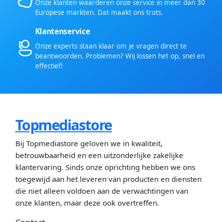
Onze klanten waarderen onze service in meer dan 30
Europese markten. Dat maakt ons trots.
Klantenservice
Onze experts staan klaar om je vragen direct te
beantwoorden. Problemen? Wij lossen het op, snel en
effectief!
Topmediastore
Bij Topmediastore geloven we in kwaliteit,
betrouwbaarheid en een uitzonderlijke zakelijke
klantervaring. Sinds onze oprichting hebben we ons
toegewijd aan het leveren van producten en diensten
die niet alleen voldoen aan de verwachtingen van
onze klanten, maar deze ook overtreffen.