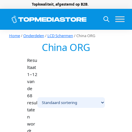
Topkwaliteit, afgestemd op B2B.
Home
/
Onderdelen
/
LCD Schermen
/ China ORG
China ORG
Resu
ltaat
1–12
van
de
68
resul
tate
n
wor
dt