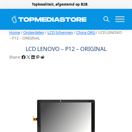
Topkwaliteit, afgestemd op B2B.
Home
/
Onderdelen
/
LCD Schermen
/
China ORG
/ LCD LENOVO
– P12 – ORIGINAL
LCD LENOVO – P12 – ORIGINAL
Facebook
X
LinkedIn
Pinterest
Reddit
Share: