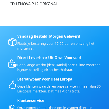
LCD LENOVA P12 ORIGINAL
Vandaag Besteld, Morgen Geleverd
Plaats je bestelling voor 17:00 uur en ontvang het
morgen al.
Direct Leverbaar Uit Onze Voorraad
Geen lange wachttijden! Dankzij onze ruime voorraad
is jouw bestelling direct beschikbaar.
Betrouwbaar Voor Heel Europa
Onze klanten waarderen onze service in meer dan 30
Europese markten. Dat maakt ons trots.
Klantenservice
Onze experts staan klaar om je vragen direct te