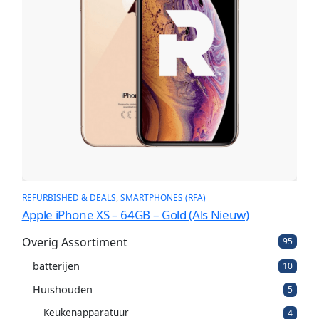
REFURBISHED & DEALS
, 
SMARTPHONES (RFA)
Apple iPhone XS – 64GB – Gold (Als Nieuw)
Overig Assortiment
9
95
5
batterijen
1
p
10
0
r
Huishouden
5
5
p
o
p
r
d
Keukenapparatuur
4
4
r
o
u