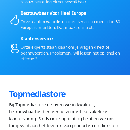
is jouw bestelling direct beschikbaar.
Betrouwbaar Voor Heel Europa
Onze klanten waarderen onze service in meer dan 30
Europese markten. Dat maakt ons trots.
Klantenservice
Onze experts staan klaar om je vragen direct te
beantwoorden. Problemen? Wij lossen het op, snel en
effectief!
Topmediastore
Bij Topmediastore geloven we in kwaliteit,
betrouwbaarheid en een uitzonderlijke zakelijke
klantervaring. Sinds onze oprichting hebben we ons
toegewijd aan het leveren van producten en diensten