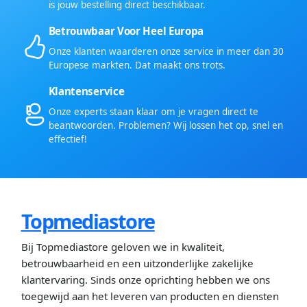
is jouw bestelling direct beschikbaar.
Betrouwbaar Voor Heel Europa
Onze klanten waarderen onze service in meer dan 30
Europese markten. Dat maakt ons trots.
Klantenservice
Onze experts staan klaar om je vragen direct te
beantwoorden. Problemen? Wij lossen het op, snel en
effectief!
Topmediastore
Bij Topmediastore geloven we in kwaliteit,
betrouwbaarheid en een uitzonderlijke zakelijke
klantervaring. Sinds onze oprichting hebben we ons
toegewijd aan het leveren van producten en diensten