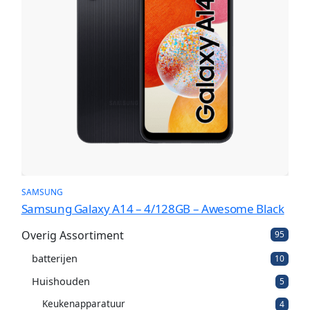
SAMSUNG
Samsung Galaxy A14 – 4/128GB – Awesome Black
Overig Assortiment
9
95
5
batterijen
1
p
10
0
r
Huishouden
5
5
p
o
p
r
d
Keukenapparatuur
4
4
r
o
u