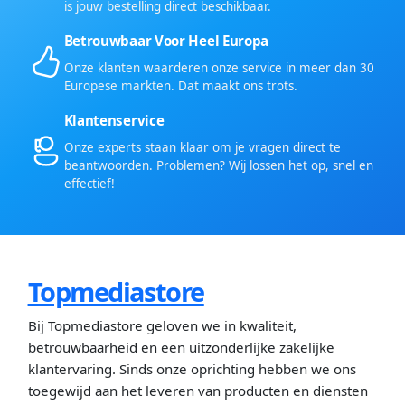
is jouw bestelling direct beschikbaar.
Betrouwbaar Voor Heel Europa
Onze klanten waarderen onze service in meer dan 30
Europese markten. Dat maakt ons trots.
Klantenservice
Onze experts staan klaar om je vragen direct te
beantwoorden. Problemen? Wij lossen het op, snel en
effectief!
Topmediastore
Bij Topmediastore geloven we in kwaliteit,
betrouwbaarheid en een uitzonderlijke zakelijke
klantervaring. Sinds onze oprichting hebben we ons
toegewijd aan het leveren van producten en diensten