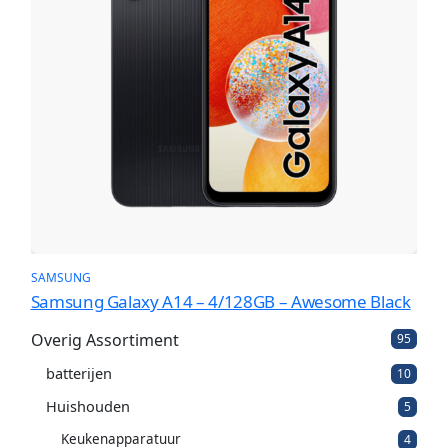
SAMSUNG
Samsung Galaxy A14 – 4/128GB – Awesome Black
Overig Assortiment
9
95
5
batterijen
1
p
10
0
r
Huishouden
5
5
p
o
p
r
d
Keukenapparatuur
4
4
r
o
u