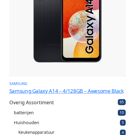
SAMSUNG
Samsung Galaxy A14 – 4/128GB – Awesome Black
Overig Assortiment
9
95
5
batterijen
1
p
10
0
r
Huishouden
5
5
p
o
p
r
d
Keukenapparatuur
4
4
r
o
u