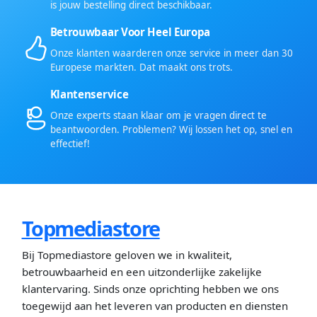
is jouw bestelling direct beschikbaar.
Betrouwbaar Voor Heel Europa
Onze klanten waarderen onze service in meer dan 30
Europese markten. Dat maakt ons trots.
Klantenservice
Onze experts staan klaar om je vragen direct te
beantwoorden. Problemen? Wij lossen het op, snel en
effectief!
Topmediastore
Bij Topmediastore geloven we in kwaliteit,
betrouwbaarheid en een uitzonderlijke zakelijke
klantervaring. Sinds onze oprichting hebben we ons
toegewijd aan het leveren van producten en diensten