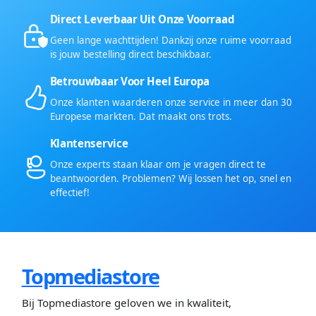
Direct Leverbaar Uit Onze Voorraad
Geen lange wachttijden! Dankzij onze ruime voorraad
is jouw bestelling direct beschikbaar.
Betrouwbaar Voor Heel Europa
Onze klanten waarderen onze service in meer dan 30
Europese markten. Dat maakt ons trots.
Klantenservice
Onze experts staan klaar om je vragen direct te
beantwoorden. Problemen? Wij lossen het op, snel en
effectief!
Topmediastore
Bij Topmediastore geloven we in kwaliteit,