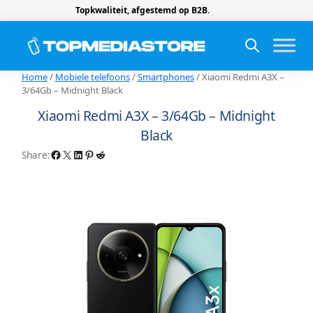
Topkwaliteit, afgestemd op B2B.
Home
/
Mobiele telefoons
/
Smartphones
/ Xiaomi Redmi A3X –
3/64Gb – Midnight Black
Xiaomi Redmi A3X – 3/64Gb – Midnight
Black
Facebook
X
LinkedIn
Pinterest
Reddit
Share: