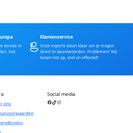
Europa
Klantenservice
 service in
Onze experts staan klaar om je vragen
ten. Dat
direct te beantwoorden. Problemen? Wij
lossen het op, snel en effectief!
ra
Social media
Facebook
TikTok
Instagram
r ons
ourvoorwaarden
zendkosten
Q