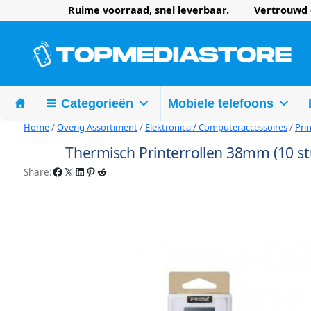
Ruime voorraad, snel leverbaar. Vertrouwd d
Categorieën
Mobiele telefoons
Home
/
Overig Assortiment
/
Elektronica / Computeraccessoires
/
Pri
Thermisch Printerrollen 38mm (10 st
Facebook
X
LinkedIn
Pinterest
Reddit
Share: