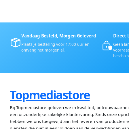
Vandaag Besteld, Morgen Geleverd
Direct 
Plaats je bestelling voor 17:00 uur en
Geen lan
ontvang het morgen al.
voorraad
beschikb
Topmediastore
Bij Topmediastore geloven we in kwaliteit, betrouwbaarhe
een uitzonderlijke zakelijke klantervaring. Sinds onze opric
hebben we ons toegewijd aan het leveren van producten 
diensten die niet alleen voldoen aan de verwachtingen va