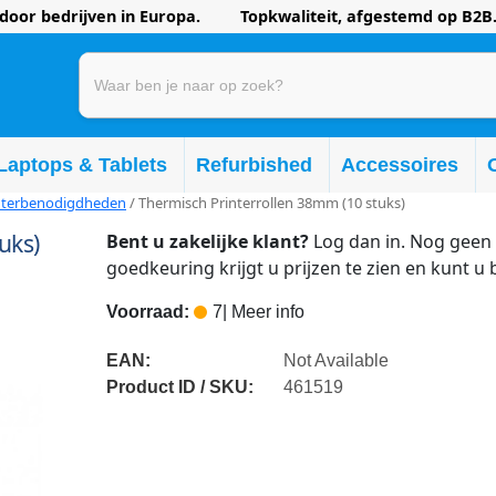
oor bedrijven in Europa. Topkwaliteit, afgestemd op B2B.
Laptops & Tablets
Refurbished
Accessoires
nterbenodigdheden
/ Thermisch Printerrollen 38mm (10 stuks)
uks)
Bent u zakelijke klant?
Log dan in. Nog geen 
goedkeuring krijgt u prijzen te zien en kunt u 
Voorraad:
7
| Meer info
EAN:
Not Available
Product ID / SKU:
461519