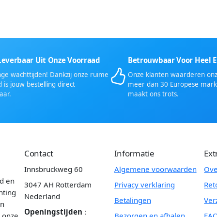
Leverbaar Uit Onze Voorraad
Betrouwbaar Voor Heel 
ge wachttijden! Dankzij onze ruime
Onze klanten waarderen onze
 is jouw bestelling direct
meer dan 30 Europese mark
aar.
maakt ons trots.
Contact
Informatie
Ext
Innsbruckweg 60
Algemene voorwaarden
Ove
id en
3047 AH Rotterdam
Privacy verklaring
Ret
hting
Nederland
Betalingen
Ver
en
Openingstijden
:
n onze
Bezorgen en afhalen
FA