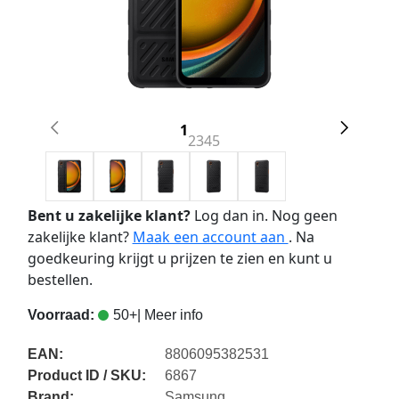
1
2
3
4
5
Bent u zakelijke klant?
Log dan in. Nog geen
zakelijke klant?
Maak een account aan
. Na
goedkeuring krijgt u prijzen te zien en kunt u
bestellen.
Voorraad:
50+
| Meer info
EAN:
8806095382531
Product ID / SKU:
6867
Brand:
Samsung