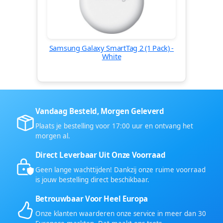
Samsung Galaxy SmartTag 2 (1 Pack) -
White
Vandaag Besteld, Morgen Geleverd
Plaats je bestelling voor 17:00 uur en ontvang het
morgen al.
Direct Leverbaar Uit Onze Voorraad
Geen lange wachttijden! Dankzij onze ruime voorraad
is jouw bestelling direct beschikbaar.
Betrouwbaar Voor Heel Europa
Onze klanten waarderen onze service in meer dan 30