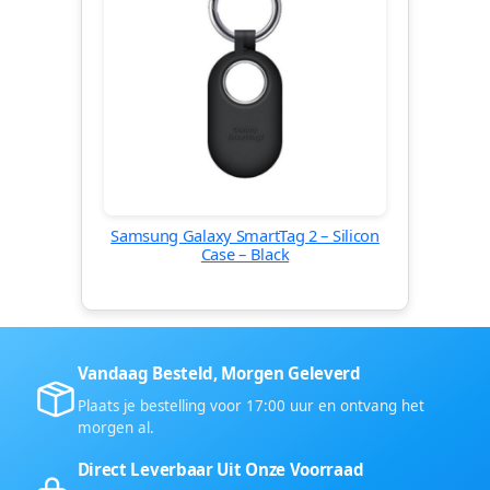
Samsung Galaxy SmartTag 2 – Silicon
Case – Black
Vandaag Besteld, Morgen Geleverd
Plaats je bestelling voor 17:00 uur en ontvang het
morgen al.
Direct Leverbaar Uit Onze Voorraad