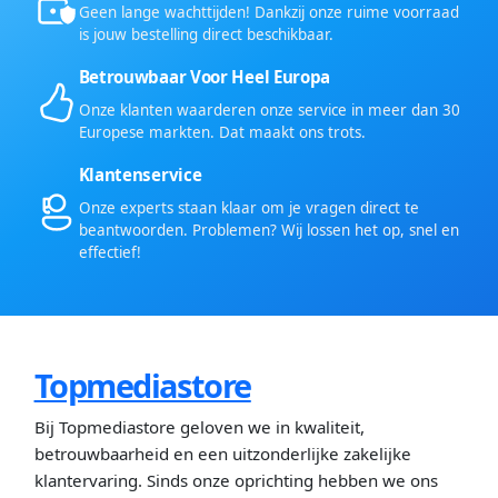
Geen lange wachttijden! Dankzij onze ruime voorraad
is jouw bestelling direct beschikbaar.
Betrouwbaar Voor Heel Europa
Onze klanten waarderen onze service in meer dan 30
Europese markten. Dat maakt ons trots.
Klantenservice
Onze experts staan klaar om je vragen direct te
beantwoorden. Problemen? Wij lossen het op, snel en
effectief!
Topmediastore
Bij Topmediastore geloven we in kwaliteit,
betrouwbaarheid en een uitzonderlijke zakelijke
klantervaring. Sinds onze oprichting hebben we ons