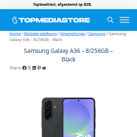
Topkwaliteit, afgestemd op B2B.
Home
/
Mobiele telefoons
/
Smartphones
/
Samsung
/ Samsung
Galaxy A36 – 8/256GB – Black
Samsung Galaxy A36 – 8/256GB –
Black
Facebook
X
LinkedIn
Pinterest
Reddit
Share: