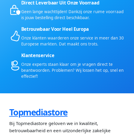
Direct Leverbaar Uit Onze Voorraad
Geen lange wachttijden! Dankzij onze ruime voorraad
is jouw bestelling direct beschikbaar.
Betrouwbaar Voor Heel Europa
Onze klanten waarderen onze service in meer dan 30
Europese markten. Dat maakt ons trots.
Klantenservice
Onze experts staan klaar om je vragen direct te
beantwoorden. Problemen? Wij lossen het op, snel en
effectief!
Topmediastore
Bij Topmediastore geloven we in kwaliteit,
betrouwbaarheid en een uitzonderlijke zakelijke