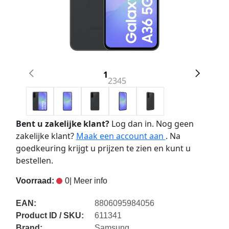
1
2
3
4
5
Bent u zakelijke klant?
Log dan in. Nog geen
zakelijke klant?
Maak een account aan
. Na
goedkeuring krijgt u prijzen te zien en kunt u
bestellen.
Voorraad:
0
| Meer info
EAN:
8806095984056
Product ID / SKU:
611341
Brand:
Samsung