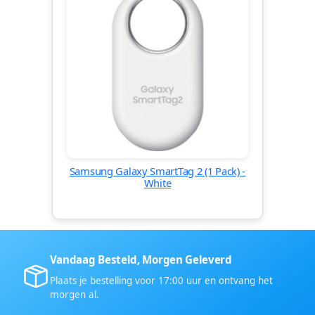
Samsung Galaxy SmartTag 2 (1 Pack) -
White
Vandaag Besteld, Morgen Geleverd
Plaats je bestelling voor 17:00 uur en ontvang het
morgen al.