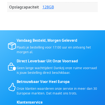
Opslagcapaciteit
128GB
Vandaag Besteld, Morgen Geleverd
Plaats je bestelling voor 17:00 uur en ontvang het
morgen al.
Direct Leverbaar Uit Onze Voorraad
Geen lange wachttijden! Dankzij onze ruime voorraad
is jouw bestelling direct beschikbaar.
Betrouwbaar Voor Heel Europa
Onze klanten waarderen onze service in meer dan 30
Europese markten. Dat maakt ons trots.
Klantenservice