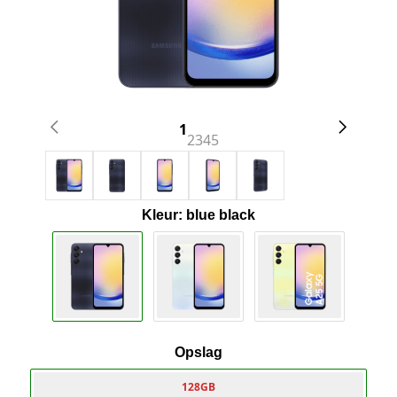
1
2
3
4
5
Kleur: blue black
Opslag
128GB