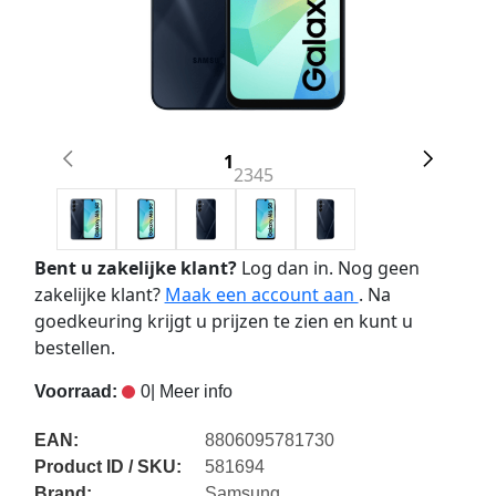
1
2
3
4
5
Bent u zakelijke klant?
Log dan in. Nog geen
zakelijke klant?
Maak een account aan
. Na
goedkeuring krijgt u prijzen te zien en kunt u
bestellen.
Voorraad:
0
| Meer info
EAN:
8806095781730
Product ID / SKU:
581694
Brand:
Samsung