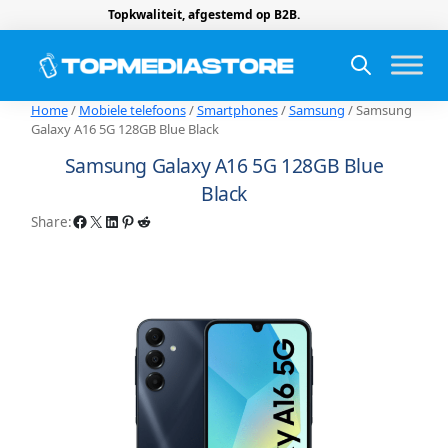
Topkwaliteit, afgestemd op B2B.
Home
/
Mobiele telefoons
/
Smartphones
/
Samsung
/ Samsung
Galaxy A16 5G 128GB Blue Black
Samsung Galaxy A16 5G 128GB Blue
Black
Facebook
X
LinkedIn
Pinterest
Reddit
Share: