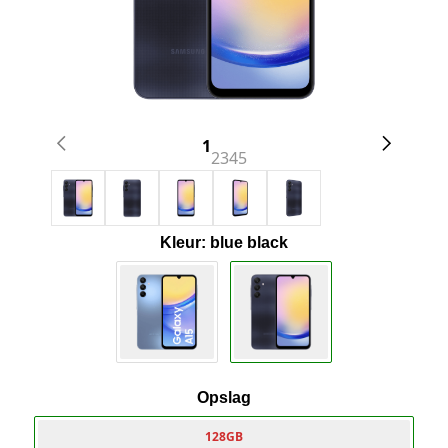
1
2
3
4
5
Kleur: blue black
Opslag
128GB