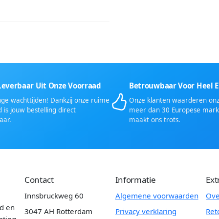
Leverbaar Uit Onze Voorraad
Betrouwbaar Voor Heel 
ge wachttijden! Dankzij onze ruime
Onze klanten waarderen onze
 is jouw bestelling direct
meer dan 30 Europese mark
aar.
maakt ons trots.
Contact
Informatie
Ext
Innsbruckweg 60
Algemene voorwaarden
Ove
id en
3047 AH Rotterdam
Privacy verklaring
Ret