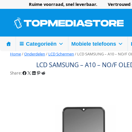
Ruime voorraad, snel leverbaar. Vertrouwd d
Categorieën
Mobiele telefoons
Home
/
Onderdelen
/
LCD Schermen
/ LCD SAMSUNG – A10 – NO/F O
LCD SAMSUNG – A10 – NO/F OLE
Facebook
X
LinkedIn
Pinterest
Reddit
Share: