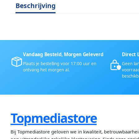
Beschrijving
Vandaag Besteld, Morgen Geleverd
Direct 
Plaats je bestelling voor 17:00 uur en
Geen lan
ontvang het morgen al.
voorraad
beschikb
Topmediastore
Bij Topmediastore geloven we in kwaliteit, betrouwbaarhe