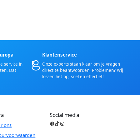
Europa
Klantenservice
 service in
Onze experts staan klaar om je vragen
ten. Dat
direct te beantwoorden. Problemen? Wij
lossen het op, snel en effectief!
ra
Social media
Facebook
TikTok
Instagram
r ons
ourvoorwaarden