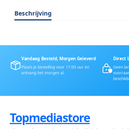
Beschrijving
Vandaag Besteld, Morgen Geleverd
Direct 
Plaats je bestelling voor 17:00 uur en
Geen lan
ontvang het morgen al.
voorraad
beschikb
Topmediastore