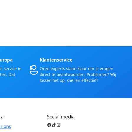
Europa
Klantenservice
 service in
Onze experts staan klaar om je vragen
ten. Dat
direct te beantwoorden. Problemen? Wij
lossen het op, snel en effectief!
ra
Social media
Facebook
TikTok
Instagram
r ons