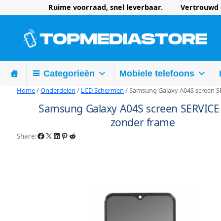
Ruime voorraad, snel leverbaar. Vertrouwd d
Categorieën
Mobiele telefoons
Home
/
Onderdelen
/
LCD Schermen
/ Samsung Galaxy A04S screen S
Samsung Galaxy A04S screen SERVICE
zonder frame
Facebook
X
LinkedIn
Pinterest
Reddit
Share: