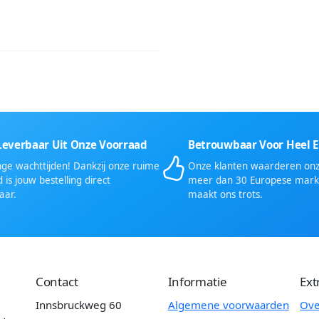
Leverbaar Uit Onze Voorraad
Betrouwbaar Voor Heel 
ge wachttijden! Dankzij onze ruime
Onze klanten waarderen onze
 is jouw bestelling direct
meer dan 30 Europese mark
aar.
maakt ons trots.
Contact
Informatie
Ext
Innsbruckweg 60
Algemene voorwaarden
Ove