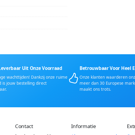
Leverbaar Uit Onze Voorraad
Betrouwbaar Voor Heel 
ge wachttijden! Dankzij onze ruime
Onze klanten waarderen onze
 is jouw bestelling direct
meer dan 30 Europese mark
aar.
maakt ons trots.
Contact
Informatie
Ext