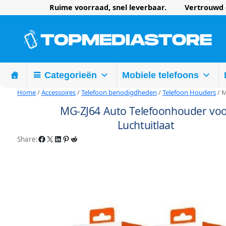
Ruime voorraad, snel leverbaar. Vertrouwd d
Categorieën
Mobiele telefoons
Home
/
Accessoires
/
Telefoon benodigdheden
/
Telefoon Houders
/ M
MG-ZJ64 Auto Telefoonhouder vo
Luchtuitlaat
Facebook
X
LinkedIn
Pinterest
Reddit
Share: