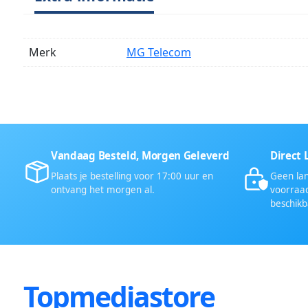
Merk
MG Telecom
Vandaag Besteld, Morgen Geleverd
Direct 
Plaats je bestelling voor 17:00 uur en
Geen lan
ontvang het morgen al.
voorraad
beschikb
Topmediastore