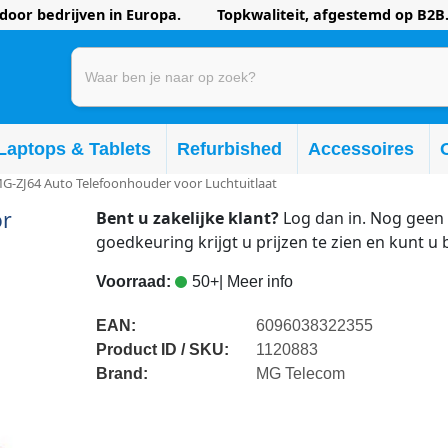
oor bedrijven in Europa. Topkwaliteit, afgestemd op B2B.
Laptops & Tablets
Refurbished
Accessoires
G-ZJ64 Auto Telefoonhouder voor Luchtuitlaat
or
Bent u zakelijke klant?
Log dan in. Nog geen 
goedkeuring krijgt u prijzen te zien en kunt u 
Voorraad:
50+
| Meer info
EAN:
6096038322355
Product ID / SKU:
1120883
Brand:
MG Telecom