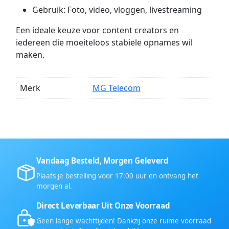
Gebruik: Foto, video, vloggen, livestreaming
Een ideale keuze voor content creators en
iedereen die moeiteloos stabiele opnames wil
maken.
Merk
MG Telecom
Vandaag Besteld, Morgen Geleverd
Plaats je bestelling voor 17:00 uur en ontvang het
morgen al.
Direct Leverbaar Uit Onze Voorraad
Geen lange wachttijden! Dankzij onze ruime voorraad