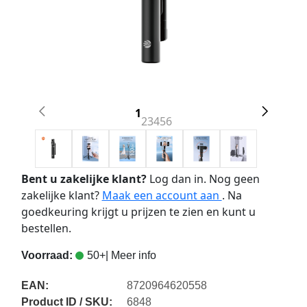
1
2
3
4
5
6
Bent u zakelijke klant?
Log dan in. Nog geen
zakelijke klant?
Maak een account aan
. Na
goedkeuring krijgt u prijzen te zien en kunt u
bestellen.
Voorraad:
50+
| Meer info
EAN:
8720964620558
Product ID / SKU:
6848