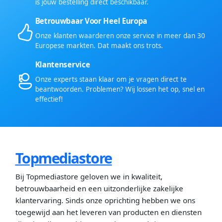
is jouw bestelling direct beschikbaar.
Betrouwbaar Voor Heel Europa
Onze klanten waarderen onze service in meer dan 30
Europese markten. Dat maakt ons trots.
Klantenservice
Onze experts staan klaar om je vragen direct te
beantwoorden. Problemen? Wij lossen het op, snel en
effectief!
Topmediastore
Bij Topmediastore geloven we in kwaliteit,
betrouwbaarheid en een uitzonderlijke zakelijke
klantervaring. Sinds onze oprichting hebben we ons
toegewijd aan het leveren van producten en diensten