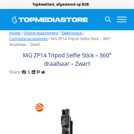
Topkwaliteit, afgestemd op B2B.
Home
/
Overig Assortiment
/
Elektronica /
Computeraccessoires
/ MG ZP14 Tripod Selfie Stick – 360°
draaibaar – Zwart
MG ZP14 Tripod Selfie Stick – 360°
draaibaar – Zwart
Facebook
X
LinkedIn
Pinterest
Reddit
Share: