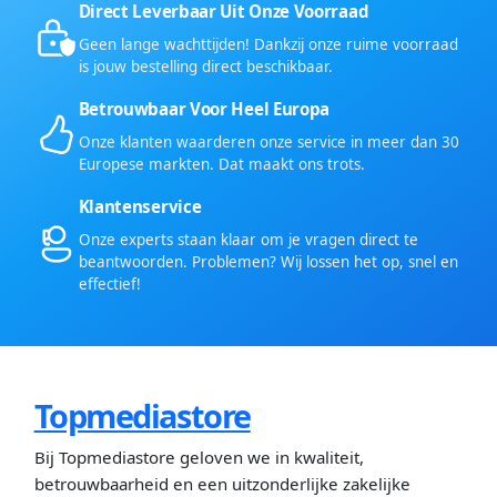
Direct Leverbaar Uit Onze Voorraad
Geen lange wachttijden! Dankzij onze ruime voorraad
is jouw bestelling direct beschikbaar.
Betrouwbaar Voor Heel Europa
Onze klanten waarderen onze service in meer dan 30
Europese markten. Dat maakt ons trots.
Klantenservice
Onze experts staan klaar om je vragen direct te
beantwoorden. Problemen? Wij lossen het op, snel en
effectief!
Topmediastore
Bij Topmediastore geloven we in kwaliteit,
betrouwbaarheid en een uitzonderlijke zakelijke