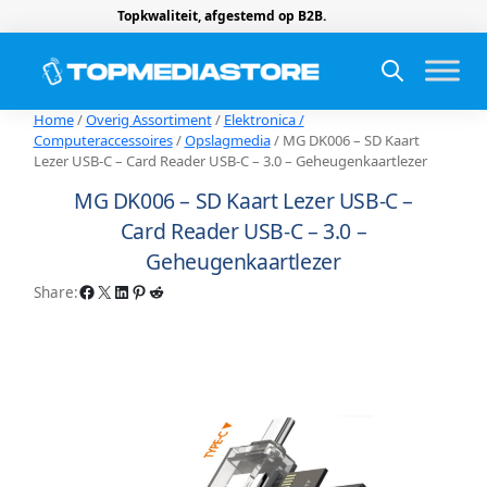
Topkwaliteit, afgestemd op B2B.
Home
/
Overig Assortiment
/
Elektronica /
Computeraccessoires
/
Opslagmedia
/ MG DK006 – SD Kaart
Lezer USB-C – Card Reader USB-C – 3.0 – Geheugenkaartlezer
MG DK006 – SD Kaart Lezer USB-C –
Card Reader USB-C – 3.0 –
Geheugenkaartlezer
Facebook
X
LinkedIn
Pinterest
Reddit
Share: