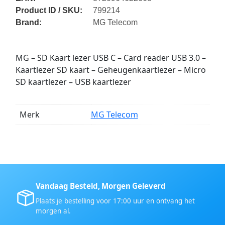
Product ID / SKU:
799214
Brand:
MG Telecom
MG – SD Kaart lezer USB C – Card reader USB 3.0 –
Kaartlezer SD kaart – Geheugenkaartlezer – Micro
SD kaartlezer – USB kaartlezer
Merk
MG Telecom
Vandaag Besteld, Morgen Geleverd
Plaats je bestelling voor 17:00 uur en ontvang het
morgen al.