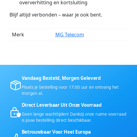
oververhitting en kortsluiting
Blijf altijd verbonden – waar je ook bent.
Merk
MG Telecom
Vandaag Besteld, Morgen Geleverd
Plaats je bestelling voor 17:00 uur en ontvang het
morgen al.
Direct Leverbaar Uit Onze Voorraad
Geen lange wachttijden! Dankzij onze ruime voorraad
is jouw bestelling direct beschikbaar.
Betrouwbaar Voor Heel Europa