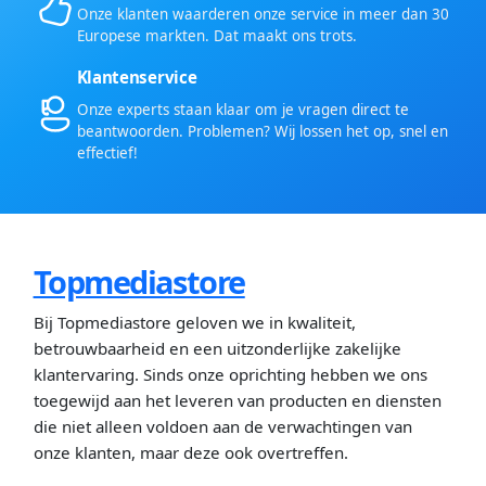
Onze klanten waarderen onze service in meer dan 30
Europese markten. Dat maakt ons trots.
Klantenservice
Onze experts staan klaar om je vragen direct te
beantwoorden. Problemen? Wij lossen het op, snel en
effectief!
Topmediastore
Bij Topmediastore geloven we in kwaliteit,
betrouwbaarheid en een uitzonderlijke zakelijke
klantervaring. Sinds onze oprichting hebben we ons
toegewijd aan het leveren van producten en diensten
die niet alleen voldoen aan de verwachtingen van
onze klanten, maar deze ook overtreffen.