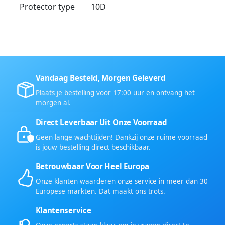
Protector type
10D
Vandaag Besteld, Morgen Geleverd
Plaats je bestelling voor 17:00 uur en ontvang het
morgen al.
Direct Leverbaar Uit Onze Voorraad
Geen lange wachttijden! Dankzij onze ruime voorraad
is jouw bestelling direct beschikbaar.
Betrouwbaar Voor Heel Europa
Onze klanten waarderen onze service in meer dan 30
Europese markten. Dat maakt ons trots.
Klantenservice