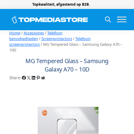
Topkwaliteit, afgestemd op B2B.
Home
/
Accessoires
/
Telefoon
benodigdheden
/
Screenprotectors
/
Telefoon
screenprotectors
/ MG Tempered Glass – Samsung Galaxy A70 –
10D
MG Tempered Glass – Samsung
Galaxy A70 – 10D
Facebook
X
LinkedIn
Pinterest
Reddit
Share: