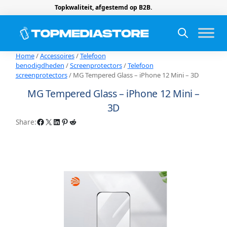
Topkwaliteit, afgestemd op B2B.
Home
/
Accessoires
/
Telefoon
benodigdheden
/
Screenprotectors
/
Telefoon
screenprotectors
/ MG Tempered Glass – iPhone 12 Mini – 3D
MG Tempered Glass – iPhone 12 Mini –
3D
Facebook
X
LinkedIn
Pinterest
Reddit
Share: