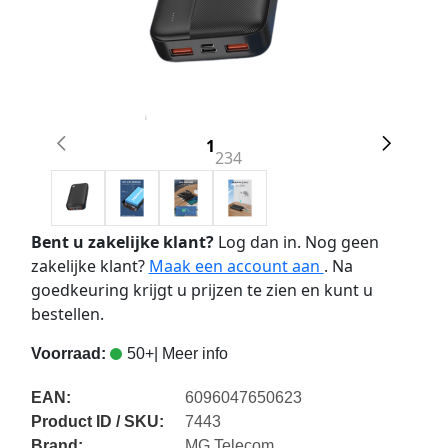
1
2
3
4
Bent u zakelijke klant?
Log dan in. Nog geen
zakelijke klant?
Maak een account aan
. Na
goedkeuring krijgt u prijzen te zien en kunt u
bestellen.
Voorraad:
50+
| Meer info
EAN:
6096047650623
Product ID / SKU:
7443
Brand:
MG Telecom