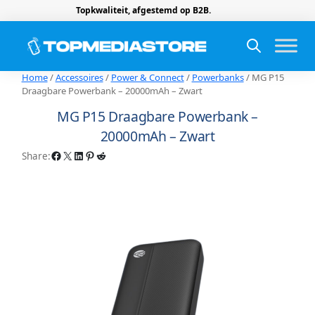
Topkwaliteit, afgestemd op B2B.
Home
/
Accessoires
/
Power & Connect
/
Powerbanks
/ MG P15
Draagbare Powerbank – 20000mAh – Zwart
MG P15 Draagbare Powerbank –
20000mAh – Zwart
Facebook
X
LinkedIn
Pinterest
Reddit
Share: