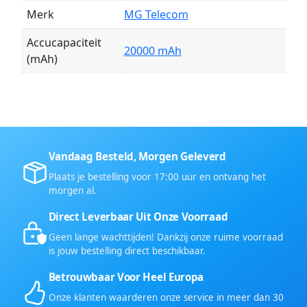
Merk
MG Telecom
Accucapaciteit
20000 mAh
(mAh)
Vandaag Besteld, Morgen Geleverd
Plaats je bestelling voor 17:00 uur en ontvang het
morgen al.
Direct Leverbaar Uit Onze Voorraad
Geen lange wachttijden! Dankzij onze ruime voorraad
is jouw bestelling direct beschikbaar.
Betrouwbaar Voor Heel Europa
Onze klanten waarderen onze service in meer dan 30