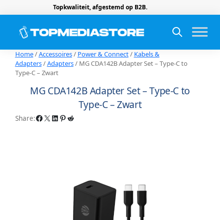
Topkwaliteit, afgestemd op B2B.
Home
/
Accessoires
/
Power & Connect
/
Kabels &
Adapters
/
Adapters
/ MG CDA142B Adapter Set – Type-C to
Type-C – Zwart
MG CDA142B Adapter Set – Type-C to
Type-C – Zwart
Facebook
X
LinkedIn
Pinterest
Reddit
Share: