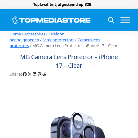
Topkwaliteit, afgestemd op B2B.
Home
/
Accessoires
/
Telefoon
benodigdheden
/
Screenprotectors
/
Camera lens
protectors
/ MG Camera Lens Protector – iPhone 17 – Clear
MG Camera Lens Protector – iPhone
17 – Clear
Facebook
X
LinkedIn
Pinterest
Reddit
Share: