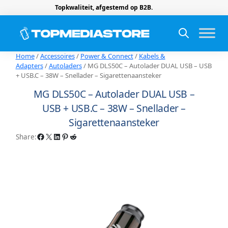
Topkwaliteit, afgestemd op B2B.
Home
/
Accessoires
/
Power & Connect
/
Kabels &
Adapters
/
Autoladers
/ MG DLS50C – Autolader DUAL USB – USB
+ USB.C – 38W – Snellader – Sigarettenaansteker
MG DLS50C – Autolader DUAL USB –
USB + USB.C – 38W – Snellader –
Sigarettenaansteker
Facebook
X
LinkedIn
Pinterest
Reddit
Share: