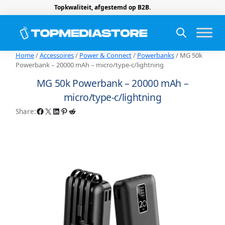
Topkwaliteit, afgestemd op B2B.
Home
/
Accessoires
/
Power & Connect
/
Powerbanks
/ MG 50k
Powerbank – 20000 mAh – micro/type-c/lightning
MG 50k Powerbank – 20000 mAh –
micro/type-c/lightning
Facebook
X
LinkedIn
Pinterest
Reddit
Share: