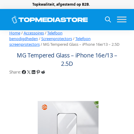
Topkwaliteit, afgestemd op B2B.
Home
/
Accessoires
/
Telefoon
benodigdheden
/
Screenprotectors
/
Telefoon
screenprotectors
/ MG Tempered Glass – iPhone 16e/13 – 2.5D
MG Tempered Glass – iPhone 16e/13 –
2.5D
Facebook
X
LinkedIn
Pinterest
Reddit
Share: