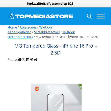
Topkwaliteit, afgestemd op B2B.
Home
/
Accessoires
/
Telefoon
benodigdheden
/
Screenprotectors
/
Telefoon
screenprotectors
/ MG Tempered Glass – iPhone 16 Pro – 2.5D
MG Tempered Glass – iPhone 16 Pro –
2.5D
Facebook
X
LinkedIn
Pinterest
Reddit
Share: