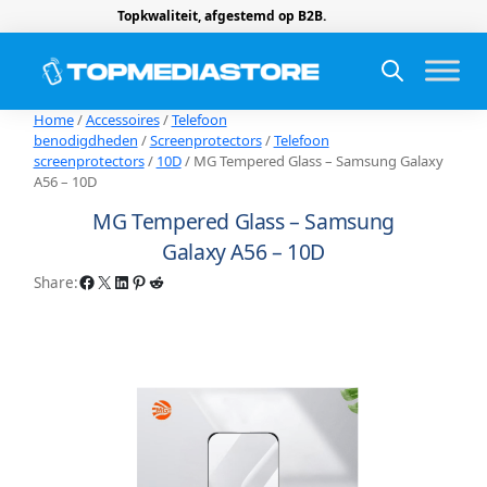
Topkwaliteit, afgestemd op B2B.
Home
/
Accessoires
/
Telefoon
benodigdheden
/
Screenprotectors
/
Telefoon
screenprotectors
/
10D
/ MG Tempered Glass – Samsung Galaxy
A56 – 10D
MG Tempered Glass – Samsung
Galaxy A56 – 10D
Facebook
X
LinkedIn
Pinterest
Reddit
Share: