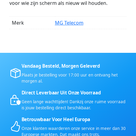
voor wie zijn scherm als nieuw wil houden.
Merk
MG Telecom
Vandaag Besteld, Morgen Geleverd
Plaats je bestelling voor 17:00 uur en ontvang het
morgen al.
Direct Leverbaar Uit Onze Voorraad
Geen lange wachttijden! Dankzij onze ruime voorraad
is jouw bestelling direct beschikbaar.
Betrouwbaar Voor Heel Europa
Onze klanten waarderen onze service in meer dan 30
Europese markten. Dat maakt ons trots.