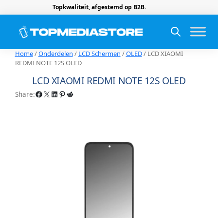
Topkwaliteit, afgestemd op B2B.
Home
/
Onderdelen
/
LCD Schermen
/
OLED
/ LCD XIAOMI
REDMI NOTE 12S OLED
LCD XIAOMI REDMI NOTE 12S OLED
Facebook
X
LinkedIn
Pinterest
Reddit
Share: