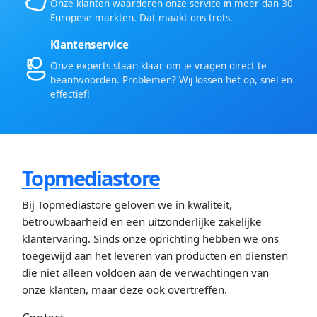
Onze klanten waarderen onze service in meer dan 30
Europese markten. Dat maakt ons trots.
Klantenservice
Onze experts staan klaar om je vragen direct te
beantwoorden. Problemen? Wij lossen het op, snel en
effectief!
Topmediastore
Bij Topmediastore geloven we in kwaliteit,
betrouwbaarheid en een uitzonderlijke zakelijke
klantervaring. Sinds onze oprichting hebben we ons
toegewijd aan het leveren van producten en diensten
die niet alleen voldoen aan de verwachtingen van
onze klanten, maar deze ook overtreffen.