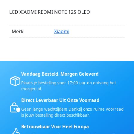
LCD XIAOMI REDMI NOTE 12S OLED
Merk
Xiaomi
Vandaag Besteld, Morgen Geleverd
Plaats je bestelling voor 17:00 uur en ontvang het
morgen al.
Direct Leverbaar Uit Onze Voorraad
Geen lange wachttijden! Dankzij onze ruime voorraad
is jouw bestelling direct beschikbaar.
Betrouwbaar Voor Heel Europa