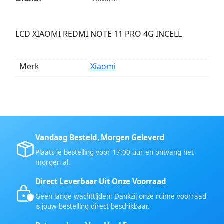
LCD XIAOMI REDMI NOTE 11 PRO 4G INCELL
Merk
Xiaomi
Vandaag Besteld, Morgen Geleverd
Plaats je bestelling voor 17:00 uur en ontvang het
morgen al.
Direct Leverbaar Uit Onze Voorraad
Geen lange wachttijden! Dankzij onze ruime voorraad
is jouw bestelling direct beschikbaar.