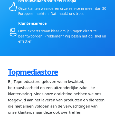
Betrouwbaar Voor Heel Europa
Onze klanten waarderen onze service in meer dan 30
Europese markten. Dat maakt ons trots.
Klantenservice
Onze experts staan klaar om je vragen direct te
beantwoorden. Problemen? Wij lossen het op, snel en
effectief!
Topmediastore
Bij Topmediastore geloven we in kwaliteit,
betrouwbaarheid en een uitzonderlijke zakelijke
klantervaring. Sinds onze oprichting hebben we ons
toegewijd aan het leveren van producten en diensten
die niet alleen voldoen aan de verwachtingen van
onze klanten, maar deze ook overtreffen.