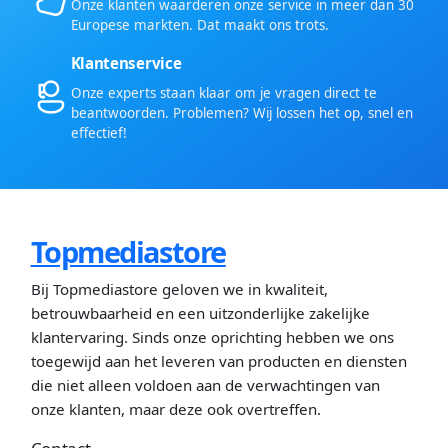
Onze klanten waarderen onze service in meer dan 30
Europese markten. Dat maakt ons trots.
Klantenservice
Onze experts staan klaar om je vragen direct te
beantwoorden. Problemen? Wij lossen het op, snel en
effectief!
Topmediastore
Bij Topmediastore geloven we in kwaliteit,
betrouwbaarheid en een uitzonderlijke zakelijke
klantervaring. Sinds onze oprichting hebben we ons
toegewijd aan het leveren van producten en diensten
die niet alleen voldoen aan de verwachtingen van
onze klanten, maar deze ook overtreffen.