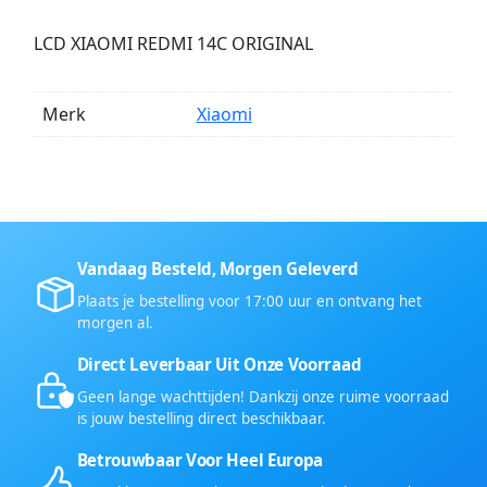
LCD XIAOMI REDMI 14C ORIGINAL
Merk
Xiaomi
Vandaag Besteld, Morgen Geleverd
Plaats je bestelling voor 17:00 uur en ontvang het
morgen al.
Direct Leverbaar Uit Onze Voorraad
Geen lange wachttijden! Dankzij onze ruime voorraad
is jouw bestelling direct beschikbaar.
Betrouwbaar Voor Heel Europa