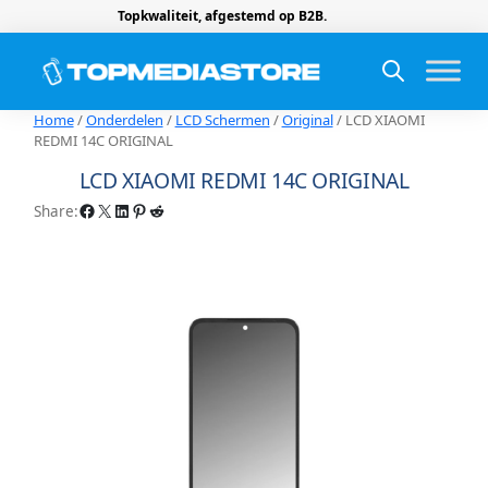
Topkwaliteit, afgestemd op B2B.
Home
/
Onderdelen
/
LCD Schermen
/
Original
/ LCD XIAOMI
REDMI 14C ORIGINAL
LCD XIAOMI REDMI 14C ORIGINAL
Facebook
X
LinkedIn
Pinterest
Reddit
Share: