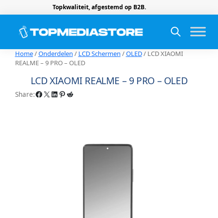
Topkwaliteit, afgestemd op B2B.
Home
/
Onderdelen
/
LCD Schermen
/
OLED
/ LCD XIAOMI
REALME – 9 PRO – OLED
LCD XIAOMI REALME – 9 PRO – OLED
Facebook
X
LinkedIn
Pinterest
Reddit
Share: