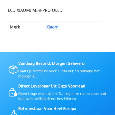
LCD XIAOMI MI-9-PRO OLED
Merk
Xiaomi
Vandaag Besteld, Morgen Geleverd
Plaats je bestelling voor 17:00 uur en ontvang het
morgen al.
Direct Leverbaar Uit Onze Voorraad
Geen lange wachttijden! Dankzij onze ruime voorraad
is jouw bestelling direct beschikbaar.
Betrouwbaar Voor Heel Europa