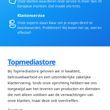
Onze klanten waarderen onze service in meer dan 30
Europese markten. Dat maakt ons trots.
Klantenservice
Onze experts staan klaar om je vragen direct te
beantwoorden. Problemen? Wij lossen het op, snel en
effectief!
Topmediastore
Bij Topmediastore geloven we in kwaliteit,
betrouwbaarheid en een uitzonderlijke zakelijke
klantervaring. Sinds onze oprichting hebben we ons
toegewijd aan het leveren van producten en diensten
die niet alleen voldoen aan de verwachtingen van
onze klanten, maar deze ook overtreffen.