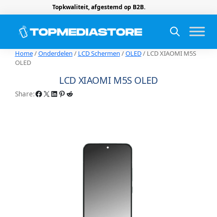
Topkwaliteit, afgestemd op B2B.
Home
/
Onderdelen
/
LCD Schermen
/
OLED
/ LCD XIAOMI M5S
OLED
LCD XIAOMI M5S OLED
Facebook
X
LinkedIn
Pinterest
Reddit
Share: