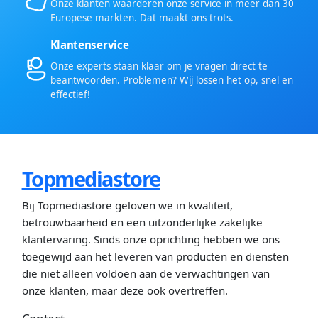
Onze klanten waarderen onze service in meer dan 30
Europese markten. Dat maakt ons trots.
Klantenservice
Onze experts staan klaar om je vragen direct te
beantwoorden. Problemen? Wij lossen het op, snel en
effectief!
Topmediastore
Bij Topmediastore geloven we in kwaliteit,
betrouwbaarheid en een uitzonderlijke zakelijke
klantervaring. Sinds onze oprichting hebben we ons
toegewijd aan het leveren van producten en diensten
die niet alleen voldoen aan de verwachtingen van
onze klanten, maar deze ook overtreffen.