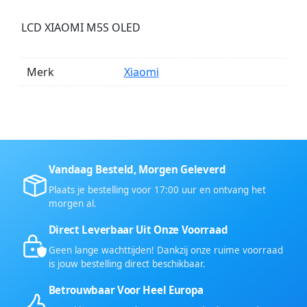
LCD XIAOMI M5S OLED
Merk
Xiaomi
Vandaag Besteld, Morgen Geleverd
Plaats je bestelling voor 17:00 uur en ontvang het
morgen al.
Direct Leverbaar Uit Onze Voorraad
Geen lange wachttijden! Dankzij onze ruime voorraad
is jouw bestelling direct beschikbaar.
Betrouwbaar Voor Heel Europa