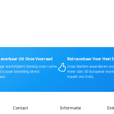
Leverbaar Uit Onze Voorraad
Betrouwbaar Voor Heel 
ge wachttijden! Dankzij onze ruime
Onze klanten waarderen onze
 is jouw bestelling direct
meer dan 30 Europese mark
aar.
maakt ons trots.
Contact
Informatie
Ext