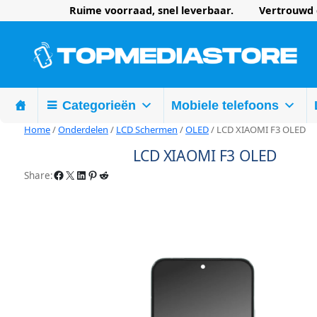
Ruime voorraad, snel leverbaar. Vertrouwd d
Categorieën
Mobiele telefoons
Home
/
Onderdelen
/
LCD Schermen
/
OLED
/ LCD XIAOMI F3 OLED
LCD XIAOMI F3 OLED
Facebook
X
LinkedIn
Pinterest
Reddit
Share: