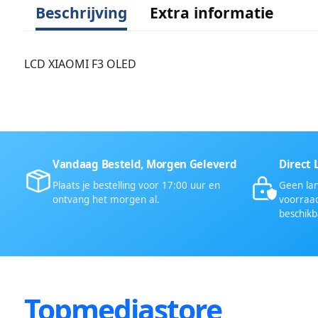
Beschrijving
Extra informatie
LCD XIAOMI F3 OLED
Vandaag Besteld, Morgen Geleverd
Direct 
Plaats je bestelling voor 17:00 uur en
Geen lan
ontvang het morgen al.
voorraad
beschikb
Topmediastore