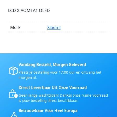
LCD XIAOMI A1 OLED
Merk
Xiaomi
Vandaag Besteld, Morgen Geleverd
Plaats je bestelling voor 17:00 uur en ontvang het
morgen al.
Direct Leverbaar Uit Onze Voorraad
Geen lange wachttijden! Dankzij onze ruime voorraad
is jouw bestelling direct beschikbaar.
Betrouwbaar Voor Heel Europa