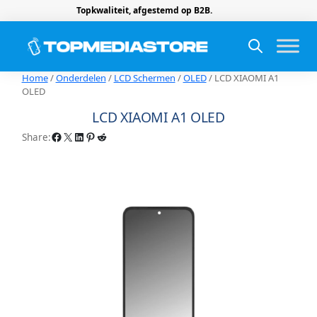
Topkwaliteit, afgestemd op B2B.
Home
/
Onderdelen
/
LCD Schermen
/
OLED
/ LCD XIAOMI A1
OLED
LCD XIAOMI A1 OLED
Facebook
X
LinkedIn
Pinterest
Reddit
Share: