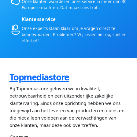
Onze klanten waarderen onze service in meer dan 30
Europese markten. Dat maakt ons trots.
Klantenservice
Onze experts staan klaar om je vragen direct te
beantwoorden. Problemen? Wij lossen het op, snel en
effectief!
Topmediastore
Bij Topmediastore geloven we in kwaliteit,
betrouwbaarheid en een uitzonderlijke zakelijke
klantervaring. Sinds onze oprichting hebben we ons
toegewijd aan het leveren van producten en diensten
die niet alleen voldoen aan de verwachtingen van
onze klanten, maar deze ook overtreffen.