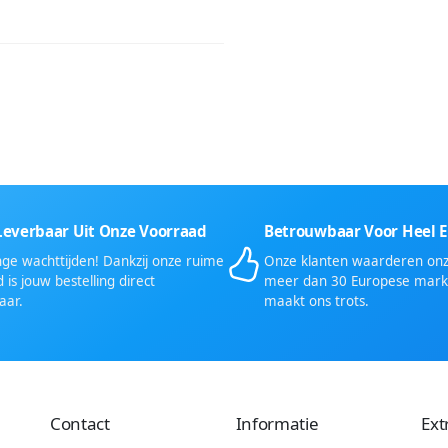
Leverbaar Uit Onze Voorraad
Betrouwbaar Voor Heel 
ge wachttijden! Dankzij onze ruime
Onze klanten waarderen onze
 is jouw bestelling direct
meer dan 30 Europese mark
aar.
maakt ons trots.
Contact
Informatie
Ext