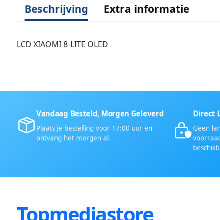
Beschrijving
Extra informatie
LCD XIAOMI 8-LITE OLED
Vandaag Besteld, Morgen Geleverd
Direct 
Plaats je bestelling voor 17:00 uur en
Geen lan
ontvang het morgen al.
voorraad
beschikb
Topmediastore