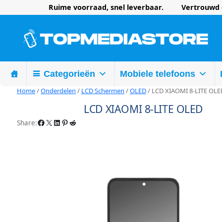
Ruime voorraad, snel leverbaar. Vertrouwd d
Categorieën
Mobiele telefoons
Home
/
Onderdelen
/
LCD Schermen
/
OLED
/ LCD XIAOMI 8-LITE OLE
LCD XIAOMI 8-LITE OLED
Facebook
X
LinkedIn
Pinterest
Reddit
Share: