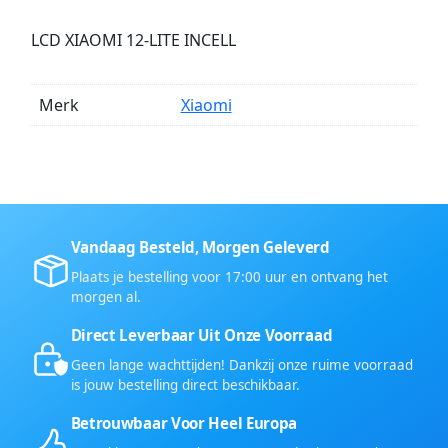
LCD XIAOMI 12-LITE INCELL
Merk
Xiaomi
Vandaag Besteld, Morgen Geleverd
Plaats je bestelling voor 17:00 uur en ontvang het
morgen al.
Direct Leverbaar Uit Onze Voorraad
Geen lange wachttijden! Dankzij onze ruime voorraad
is jouw bestelling direct beschikbaar.
Betrouwbaar Voor Heel Europa