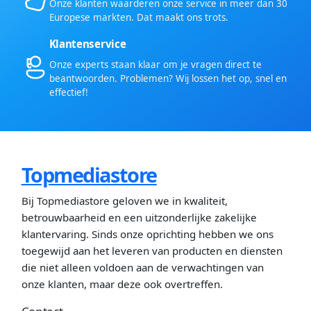
Onze klanten waarderen onze service in meer dan 30
Europese markten. Dat maakt ons trots.
Klantenservice
Onze experts staan klaar om je vragen direct te
beantwoorden. Problemen? Wij lossen het op, snel en
effectief!
Topmediastore
Bij Topmediastore geloven we in kwaliteit,
betrouwbaarheid en een uitzonderlijke zakelijke
klantervaring. Sinds onze oprichting hebben we ons
toegewijd aan het leveren van producten en diensten
die niet alleen voldoen aan de verwachtingen van
onze klanten, maar deze ook overtreffen.