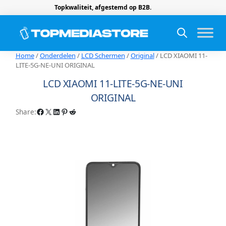
Topkwaliteit, afgestemd op B2B.
Home
/
Onderdelen
/
LCD Schermen
/
Original
/ LCD XIAOMI 11-
LITE-5G-NE-UNI ORIGINAL
LCD XIAOMI 11-LITE-5G-NE-UNI
ORIGINAL
Facebook
X
LinkedIn
Pinterest
Reddit
Share: