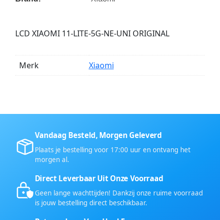
LCD XIAOMI 11-LITE-5G-NE-UNI ORIGINAL
Merk
Xiaomi
Vandaag Besteld, Morgen Geleverd
Plaats je bestelling voor 17:00 uur en ontvang het
morgen al.
Direct Leverbaar Uit Onze Voorraad
Geen lange wachttijden! Dankzij onze ruime voorraad
is jouw bestelling direct beschikbaar.