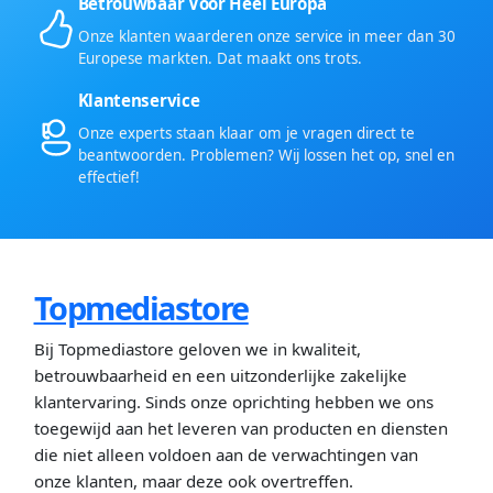
Betrouwbaar Voor Heel Europa
Onze klanten waarderen onze service in meer dan 30
Europese markten. Dat maakt ons trots.
Klantenservice
Onze experts staan klaar om je vragen direct te
beantwoorden. Problemen? Wij lossen het op, snel en
effectief!
Topmediastore
Bij Topmediastore geloven we in kwaliteit,
betrouwbaarheid en een uitzonderlijke zakelijke
klantervaring. Sinds onze oprichting hebben we ons
toegewijd aan het leveren van producten en diensten
die niet alleen voldoen aan de verwachtingen van
onze klanten, maar deze ook overtreffen.