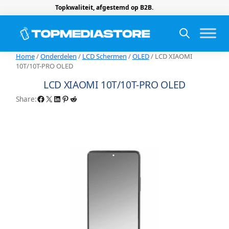
Topkwaliteit, afgestemd op B2B.
Home
/
Onderdelen
/
LCD Schermen
/
OLED
/ LCD XIAOMI
10T/10T-PRO OLED
LCD XIAOMI 10T/10T-PRO OLED
Facebook
X
LinkedIn
Pinterest
Reddit
Share: