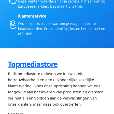
Onze klanten waarderen onze service in meer dan 30
Europese markten. Dat maakt ons trots.
Klantenservice
Onze experts staan klaar om je vragen direct te
beantwoorden. Problemen? Wij lossen het op, snel en
effectief!
Topmediastore
Bij Topmediastore geloven we in kwaliteit,
betrouwbaarheid en een uitzonderlijke zakelijke
klantervaring. Sinds onze oprichting hebben we ons
toegewijd aan het leveren van producten en diensten
die niet alleen voldoen aan de verwachtingen van
onze klanten, maar deze ook overtreffen.