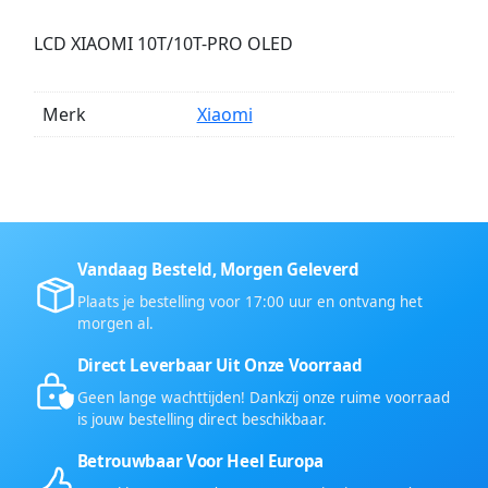
LCD XIAOMI 10T/10T-PRO OLED
Merk
Xiaomi
Vandaag Besteld, Morgen Geleverd
Plaats je bestelling voor 17:00 uur en ontvang het
morgen al.
Direct Leverbaar Uit Onze Voorraad
Geen lange wachttijden! Dankzij onze ruime voorraad
is jouw bestelling direct beschikbaar.
Betrouwbaar Voor Heel Europa