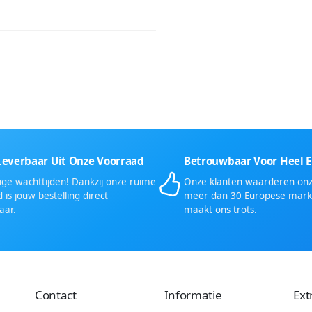
Leverbaar Uit Onze Voorraad
Betrouwbaar Voor Heel 
ge wachttijden! Dankzij onze ruime
Onze klanten waarderen onze
 is jouw bestelling direct
meer dan 30 Europese mark
aar.
maakt ons trots.
Contact
Informatie
Ext