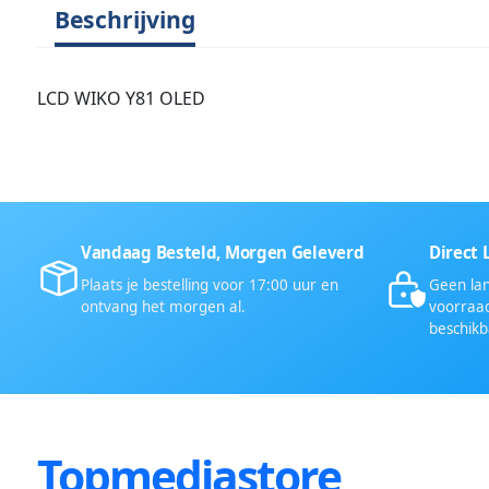
Beschrijving
LCD WIKO Y81 OLED
Vandaag Besteld, Morgen Geleverd
Direct 
Plaats je bestelling voor 17:00 uur en
Geen lan
ontvang het morgen al.
voorraad
beschikb
Topmediastore