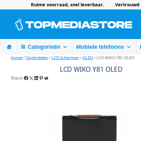
Ruime voorraad, snel leverbaar. Vertrouwd d
Categorieën
Mobiele telefoons
Home
/
Onderdelen
/
LCD Schermen
/
OLED
/ LCD WIKO Y81 OLED
LCD WIKO Y81 OLED
Facebook
X
LinkedIn
Pinterest
Reddit
Share: