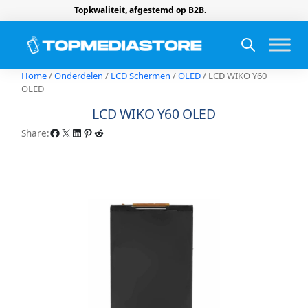
Topkwaliteit, afgestemd op B2B.
Home
/
Onderdelen
/
LCD Schermen
/
OLED
/ LCD WIKO Y60
OLED
LCD WIKO Y60 OLED
Facebook
X
LinkedIn
Pinterest
Reddit
Share: