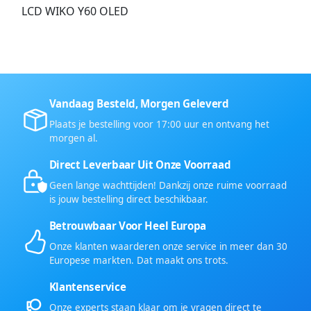
LCD WIKO Y60 OLED
Vandaag Besteld, Morgen Geleverd
Plaats je bestelling voor 17:00 uur en ontvang het
morgen al.
Direct Leverbaar Uit Onze Voorraad
Geen lange wachttijden! Dankzij onze ruime voorraad
is jouw bestelling direct beschikbaar.
Betrouwbaar Voor Heel Europa
Onze klanten waarderen onze service in meer dan 30
Europese markten. Dat maakt ons trots.
Klantenservice
Onze experts staan klaar om je vragen direct te