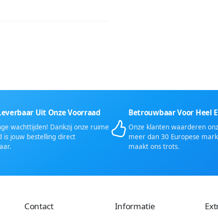
Leverbaar Uit Onze Voorraad
Betrouwbaar Voor Heel 
ge wachttijden! Dankzij onze ruime
Onze klanten waarderen onze
 is jouw bestelling direct
meer dan 30 Europese mark
aar.
maakt ons trots.
Contact
Informatie
Ext