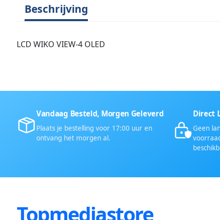
Beschrijving
LCD WIKO VIEW-4 OLED
Vandaag Besteld, Morgen Geleverd
Direct 
Plaats je bestelling voor 17:00 uur en
Geen lan
ontvang het morgen al.
voorraad
beschikb
Topmediastore