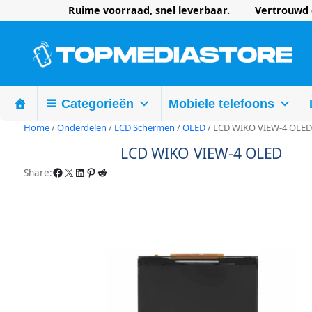
Ruime voorraad, snel leverbaar. Vertrouwd d
Categorieën
Mobiele telefoons
Home
/
Onderdelen
/
LCD Schermen
/
OLED
/ LCD WIKO VIEW-4 OLED
LCD WIKO VIEW-4 OLED
Facebook
X
LinkedIn
Pinterest
Reddit
Share: